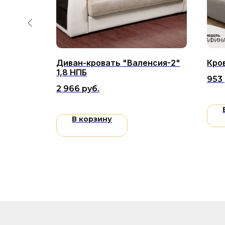
IMA в
Диван-кровать "Валенсия-2"
Кро
1,8 НПБ
953
2 966
руб.
В корзину
Мебель для вашего дома
г. Брест, ул. Куйбышева 64/1