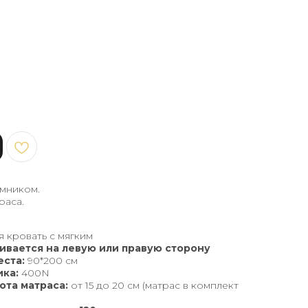
емником.
раса.
я кровать с мягким
ивается на левую или правую сторону
еста:
90*200 см
ка:
400N
та матраса:
от 15 до 20 см (матрас в комплект