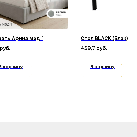
вать Афина мод 1
Стол BLACK (Блэк)
руб.
459,7
руб.
В корзину
В корзину
Покупателям
Связатьс
+375 29 7
Каталог
Пн–пт: 10
Оплата и доставка
Сб–вс: 10
Кредиты и рассрочка
Контакты