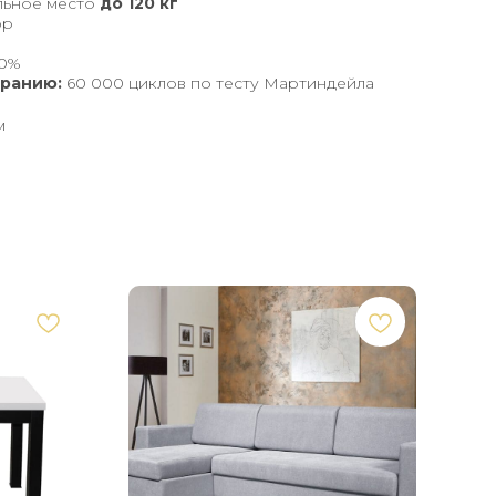
льное место
до 120 кг
юр
00%
иранию:
60 000 циклов по тесту Мартиндейла
м