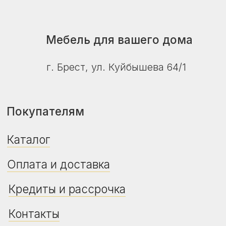
© ZalMebeli 2026 |
Публичная оферта
|
Политика конфиденциальности
Сайт не является публичной офертой.
Дизайн, цвет, технические характеристики
изделия, его комплектация могут отличаться
от представленных на фото и в описании.
Уточняйте актуальную цену, наличие и сроки
поставки у продавца-консультанта.
Дата регистрации в Торговом реестре РБ -
24.04.2026
Регистрационный номер в Торговом
реестре РБ - 775469