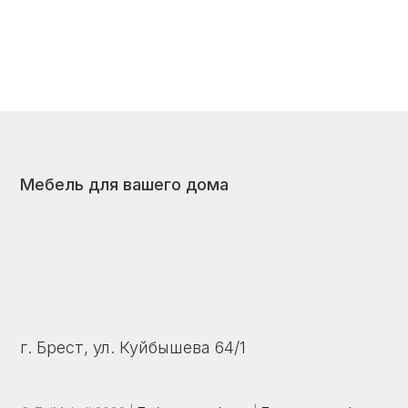
г. Брест, ул. Куйбышева 64/1
© ZalMebeli 2026 |
Публичная оферта
|
Политика конфиденциальност
Сайт не является публичной офертой. Дизайн, цвет, технические ха
отличаться от представленных на фото и в описании. Уточняйте ак
консультанта.