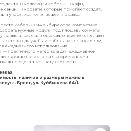
студента. В коллекции собраны шкафы,
е секции и кровати, которые помогают создать
ля учебы, хранения вещей и отдыха.
в Бресте мебель LIMA выбирают за компактные
добрать нужные модули под площадь комнаты.
 угловые шкафы для одежды, открытые стеллажи
нные столы для учебы и работы за компьютером,
ля ежедневного использования.
 — практичного материала для ежедневной
сады хорошо сочетаются с современными
зуально сделать комнату светлее и
заказ.
имость, наличие и размеры можно в
есу: г. Брест, ул. Куйбышева 64/1.