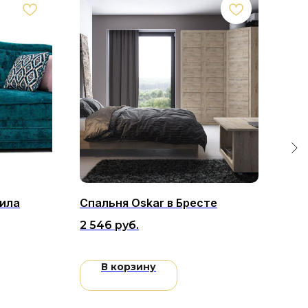
ила
Спальня Oskar в Бресте
Угл
2 546
руб.
3 8
В корзину
я с нами