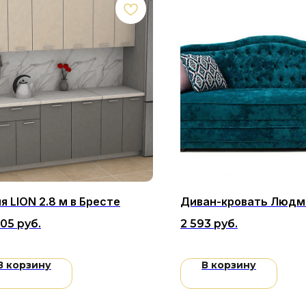
я LION 2.8 м в Бресте
Диван-кровать Людм
,05
руб.
2 593
руб.
В корзину
В корзину
Покупателям
Связатьс