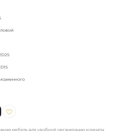
S
S
гловой
2D2S
1D1S
письменного
ная мебель для удобной организации комнаты