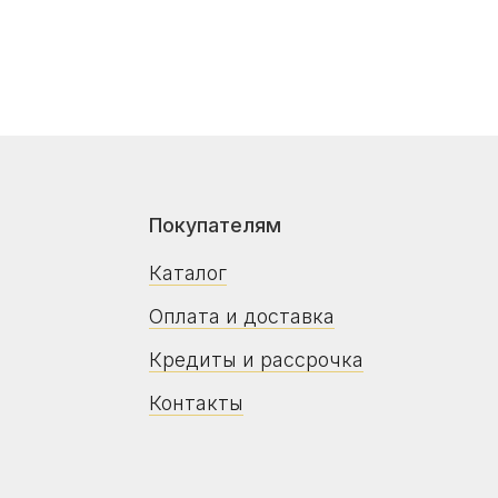
+375 29 7
Каталог
Пн–пт: 10
Оплата и доставка
Сб–вс: 10
Кредиты и рассрочка
Контакты
и
рактеристики изделия, его комплектация могут
Дата регист
туальную цену, наличие и сроки поставки у продавца-
Регистраци