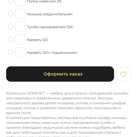
Полка навесная 2N
Крышка соединительная
Тумба прикроватная 1SN
Кровать 120
Кровать 120 с подъемником
Оформить заказ
Коллекция DOORSET — мебель для спальни, молодежной комнаты
или квартиры в современном древесном оттенке. Текстура
натурального дерева делает интерьер уютнее, а сочетание шкафов,
комодов, столов и кроватей помогает оформить пространство в
едином стиле.
В коллекции представлены распашные и угловые шкафы, комоды,
письменные столы, навесные полки, прикроватные тумбы и
кровати. Благодаря модульной системе можно подобрать мебель
как для небольшой комнаты, так и для полноценной спальни с