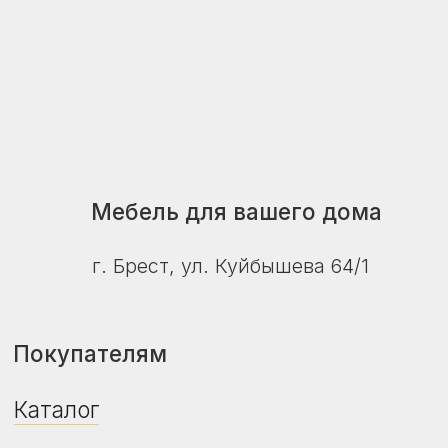
Дизайн, цвет, технические характеристики
изделия, его комплектация могут отличаться
от представленных на фото и в описании.
Уточняйте актуальную цену, наличие и сроки
поставки у продавца-консультанта.
Дата регистрации в Торговом реестре РБ -
24.04.2026
Регистрационный номер в Торговом
реестре РБ - 775469