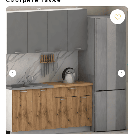
Смотрите также
Каталог
Оплата и доставка
Кредиты и рассрочка
Контакты
Связаться с нами
+375 29 726-93-54
Пн–пт: 10:00–18:00
Сб–вс: 10:00–16:00
© ZalMebeli 2026 |
Публичная оферта
|
Политика конфиденциальности