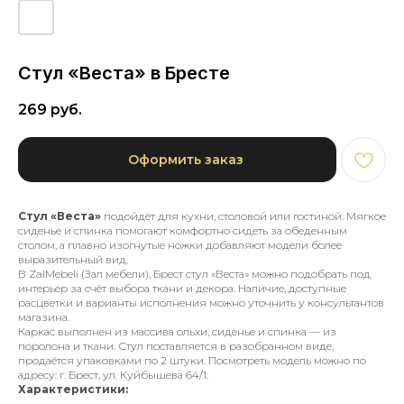
Стул «Веста» в Бресте
269
руб.
Оформить заказ
Стул «Веста»
подойдёт для кухни, столовой или гостиной. Мягкое
сиденье и спинка помогают комфортно сидеть за обеденным
столом, а плавно изогнутые ножки добавляют модели более
выразительный вид.
В ZalMebeli (Зал мебели), Брест стул «Веста» можно подобрать под
интерьер за счёт выбора ткани и декора. Наличие, доступные
расцветки и варианты исполнения можно уточнить у консультантов
магазина.
Каркас выполнен из массива ольхи, сиденье и спинка — из
поролона и ткани. Стул поставляется в разобранном виде,
продаётся упаковками по 2 штуки. Посмотреть модель можно по
адресу: г. Брест, ул. Куйбышева 64/1.
Характеристики: