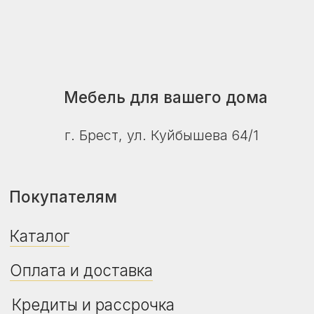
© ZalMebeli 2026 |
Публичная оферта
|
Политика конфиденциальности
Сайт не является публичной офертой.
Дизайн, цвет, технические характеристики
изделия, его комплектация могут отличаться
от представленных на фото и в описании.
Уточняйте актуальную цену, наличие и сроки
поставки у продавца-консультанта.
Дата регистрации в Торговом реестре РБ -
24.04.2026
Регистрационный номер в Торговом
реестре РБ - 775469