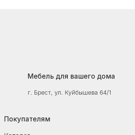
+375 29 726-93-54
Пн–пт: 10:00–18:00
Сб–вс: 10:00–16:00
© ZalMebeli 2026 |
Публичная оферта
|
Политика конфиденциальности
Сайт не является публичной офертой.
Дизайн, цвет, технические характеристики
изделия, его комплектация могут отличаться
от представленных на фото и в описании.
Уточняйте актуальную цену, наличие и сроки
поставки у продавца-консультанта.
Дата регистрации в Торговом реестре РБ -
24.04.2026
Регистрационный номер в Торговом