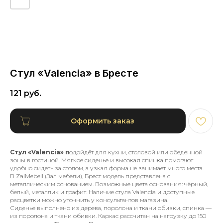
Стул «Valencia» в Бресте
121
руб.
Оформить заказ
Стул «Valencia» п
одойдёт для кухни, столовой или обеденной
зоны в гостиной. Мягкое сиденье и высокая спинка помогают
удобно сидеть за столом, а узкая форма не занимает много места.
В ZalMebeli (Зал мебели), Брест модель представлена с
металлическим основанием. Возможные цвета основания: чёрный,
белый, металлик и графит. Наличие стула Valencia и доступные
расцветки можно уточнить у консультантов магазина.
Сиденье выполнено из дерева, поролона и ткани обивки, спинка —
из поролона и ткани обивки. Каркас рассчитан на нагрузку до 150