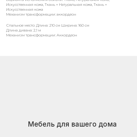
Искусственная кожа, Ткань + Натуральная кожа, Ткань +
Искусственная кожа
Мебель для вашего дома
Механизм трансформации: аккордеон
г. Брест, ул. Куйбышева 64/1
Спальное место: Длина: 210 см Ширина: 160 см
Длина дивана: 2,1 м
Механизм трансформации: Аккордеон
Покупателям
Каталог
Оплата и доставка
Кредиты и рассрочка
Контакты
Связаться с нами
+375 29 726-93-54
Пн–пт: 10:00–18:00
Сб–вс: 10:00–16:00