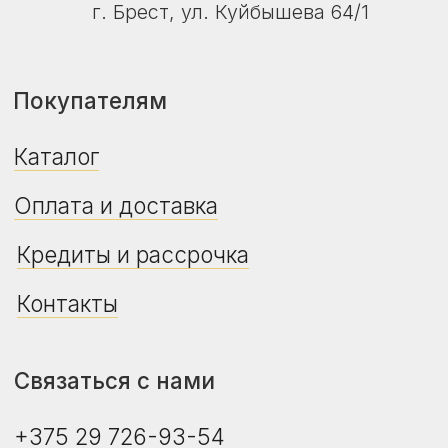
© ZalMebeli 2026 |
Публичная оферта
|
Политика конфиденциальности
Сайт не является публичной офертой.
Дизайн, цвет, технические характеристики
изделия, его комплектация могут отличаться
от представленных на фото и в описании.
Уточняйте актуальную цену, наличие и сроки
поставки у продавца-консультанта.
Дата регистрации в Торговом реестре РБ -
24.04.2026
Регистрационный номер в Торговом
реестре РБ - 775469