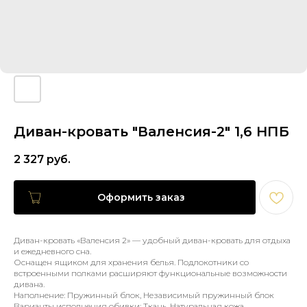
Диван-кровать "Валенсия-2" 1,6 НПБ
2 327
руб.
Оформить заказ
Диван-кровать «Валенсия 2» — удобный диван-кровать для отдыха
и ежедневного сна.
Оснащен ящиком для хранения белья. Подлокотники со
встроенными полками расширяют функциональные возможности
дивана.
Наполнение: Пружинный блок, Независимый пружинный блок
Варианты исполнения обивки: Ткань, Натуральная кожа,