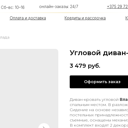
онлайн-заказы: 24/7
+375 29 726-93-54
 10–16
лата и доставка
Кредиты и рассрочка
Контакты
Влада
Угловой диван
3 479
руб.
Оформить заказ
Диван-кровать угловой
Вла
спальным местом. В разлож
Сидение на основе незави
постельных принадлежносте
съемные, оснащены механиз
В комплект входят 2 деко