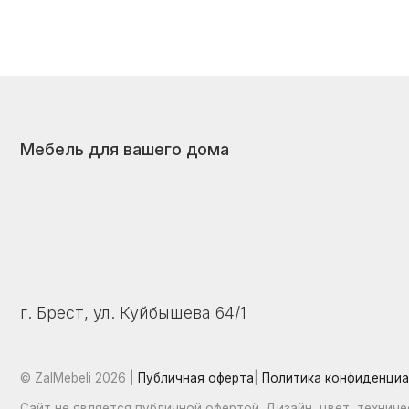
Мебель для вашего дома
г. Брест, ул. Куйбышева 64/1
© ZalMebeli 2026 |
Публичная оферта
|
Политика конфиденциальност
Сайт не является публичной офертой. Дизайн, цвет, технические ха
отличаться от представленных на фото и в описании. Уточняйте ак
консультанта.