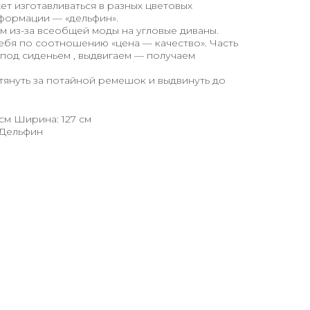
ет изготавливаться в разных цветовых
формации — «дельфин».
 из-за всеобщей моды на угловые диваны.
бя по соотношению «цена — качество». Часть
 под сиденьем , выдвигаем — получаем
тянуть за потайной ремешок и выдвинуть до
 см Ширина: 127 см
 Дельфин