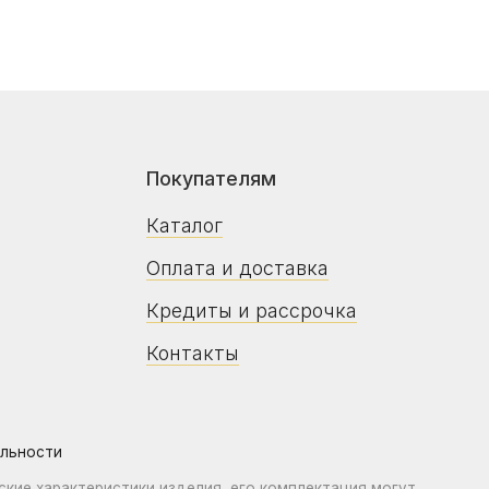
Покупателям
Связатьс
+375 29 7
Каталог
Пн–пт: 10
Оплата и доставка
Сб–вс: 10
Кредиты и рассрочка
Контакты
и
рактеристики изделия, его комплектация могут
Дата регист
туальную цену, наличие и сроки поставки у продавца-
Регистраци