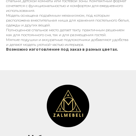
спальни, детской комнаты или гостевой зоны. Компактный формат
сочетается с функциональностью и комфортом для ежедневного
использования.
Модель оснащена подъёмным механизмом, под которым
Мебель для вашего дома
расположена вместительная ниша для хранения постельного белья,
одежды и других вещей.
Полноценное спальное место делает тахту практичным решением
г. Брест, ул. Куйбышева 64/1
как для постоянного сна, так и для размещения гостей.
Мягкие подушки и аккуратные подлокотники добавляют удобства
и делают модель уютной частью интерьера.
Возможно изготовление под заказ в разных цветах.
Покупателям
Каталог
Оплата и доставка
Кредиты и рассрочка
Контакты
Связаться с нами
+375 29 726-93-54
Пн–пт: 10:00–18:00