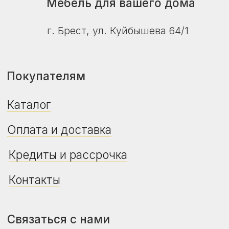
Сб–вс: 10:00–16:00
© ZalMebeli 2026 |
Публичная оферта
|
Политика конфиденциальности
Сайт не является публичной офертой.
Дизайн, цвет, технические характеристики
изделия, его комплектация могут отличаться
от представленных на фото и в описании.
Уточняйте актуальную цену, наличие и сроки
поставки у продавца-консультанта.
Дата регистрации в Торговом реестре РБ -
24.04.2026
Регистрационный номер в Торговом
реестре РБ - 775469