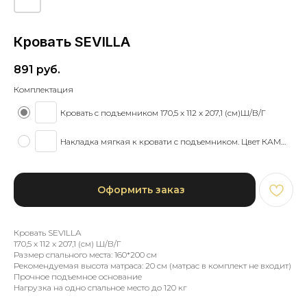
Кровать SEVILLA
891
руб.
Комплектация
Кровать с подъемником 170,5 x 112 x 207,1 (см)Ш/В/Г
Накладка мягкая к кровати с подъемником. Цвет КАМИЛЛА 07
Оформить заказ
Кровать SEVILLA
170,5 x 112 x 207,1 (см) Ш/В/Г
Размер спального места: 160*200 см
Рекомендуемая высота матраса: 20 см (матрас в комплект не входит)
Прочное подъемное основание
Нагрузка на одно спальное место до 120 кг