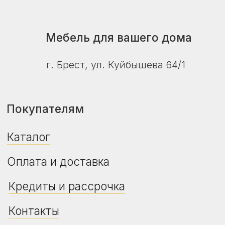
© ZalMebeli 2026 |
Публичная оферта
|
Политика конфиденциальности
Сайт не является публичной офертой.
Дизайн, цвет, технические характеристики
изделия, его комплектация могут отличаться
от представленных на фото и в описании.
Уточняйте актуальную цену, наличие и сроки
поставки у продавца-консультанта.
Дата регистрации в Торговом реестре РБ -
24.04.2026
Регистрационный номер в Торговом
реестре РБ - 775469