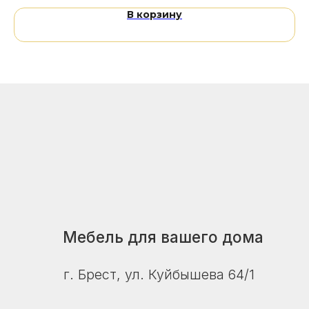
В корзину
Связаться с нами
+375 29 726-93-54
Пн–пт: 10:00–18:00
Сб–вс: 10:00–16:00
© ZalMebeli 2026 |
Публичная оферта
|
Политика конфиденциальности
Сайт не является публичной офертой.
Дизайн, цвет, технические характеристики
изделия, его комплектация могут отличаться
от представленных на фото и в описании.
Уточняйте актуальную цену, наличие и сроки
поставки у продавца-консультанта.