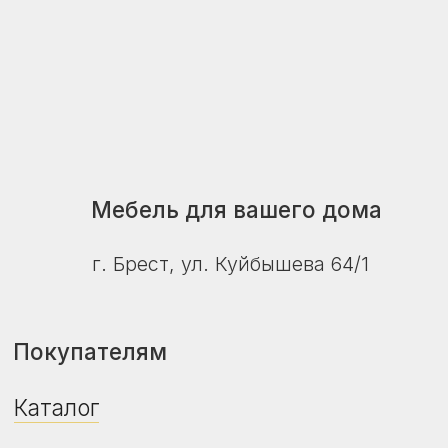
Пн–пт: 10:00–18:00
Сб–вс: 10:00–16:00
© ZalMebeli 2026 |
Публичная оферта
|
Политика конфиденциальности
Сайт не является публичной офертой.
Дизайн, цвет, технические характеристики
изделия, его комплектация могут отличаться
от представленных на фото и в описании.
Уточняйте актуальную цену, наличие и сроки
поставки у продавца-консультанта.
Дата регистрации в Торговом реестре РБ -
24.04.2026
Регистрационный номер в Торговом
реестре РБ - 775469